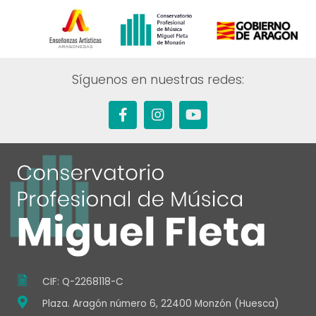
Síguenos en nuestras redes:
F
I
Y
a
n
o
c
s
u
e
t
t
b
a
u
o
g
b
o
r
e
k
a
-
m
f
CIF: Q-2268118-C
Plaza. Aragón número 6, 22400 Monzón (Huesca)