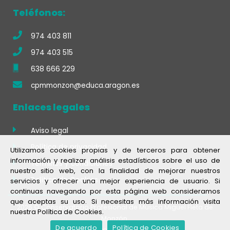
Teléfonos:
974 403 811
974 403 515
638 666 229
cpmmonzon@educa.aragon.es
Enlaces legales
Aviso legal
Política de privacidad
Utilizamos cookies propias y de terceros para obtener
información y realizar análisis estadísticos sobre el uso de
Términos y condiciones
nuestro sitio web, con la finalidad de mejorar nuestros
Política de Cookies
servicios y ofrecer una mejor experiencia de usuario. Si
continuas navegando por esta página web consideramos
que aceptas su uso. Si necesitas más información visita
2026 © Conservatorio Profesional de Música Miguel Fleta de
nuestra Política de Cookies.
Monzón.
De acuerdo
Política de Cookies
Desarrollado por
e-Tecnia Soluciones