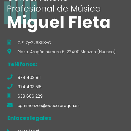
o
r
e
k
a
-
m
f
CIF: Q-2268118-C
Plaza. Aragón número 6, 22400 Monzón (Huesca)
Teléfonos:
974 403 811
974 403 515
638 666 229
cpmmonzon@educa.aragon.es
Enlaces legales