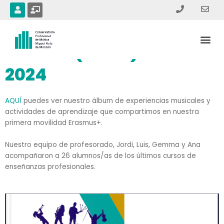
Ir
U
C
s
h
al
e
a
contenido
r
l
Me
k
b
Matera (Italia) Febrero
o
a
r
2024
d
-
t
e
AQUÍ
puedes ver nuestro álbum de experiencias musicales y
a
c
actividades de aprendizaje que compartimos en nuestra
h
primera movilidad Erasmus+.
e
r
Nuestro equipo de profesorado, Jordi, Luis, Gemma y Ana
acompañaron a 26 alumnos/as de los últimos cursos de
enseñanzas profesionales.