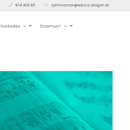
974 403 811
cpmmonzon@educa.aragon.es
tividades
Erasmus+