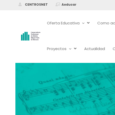
Ir
CENTROSNET
Aeducar
al
contenido
Oferta Educativa
Como ac
Proyectos
Actualidad