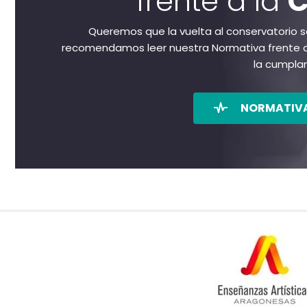
frente a la
C
Queremos que la vuelta al conservatorio se
recomendamos leer nuestra Normativa frente al
la cumplan
NORMATIVA