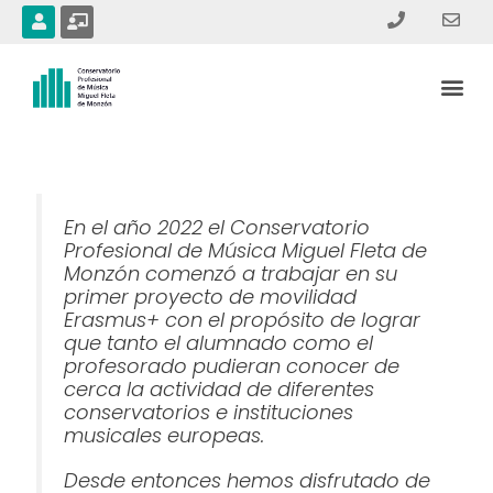
Ir
U
C
s
h
al
e
a
contenido
r
l
Me
k
b
Erasmus+
o
a
r
d
-
t
e
En el año 2022 el Conservatorio
a
c
Profesional de Música Miguel Fleta de
h
Monzón comenzó a trabajar en su
e
r
primer proyecto de movilidad
Erasmus+ con el propósito de lograr
que tanto el alumnado como el
profesorado pudieran conocer de
cerca la actividad de diferentes
conservatorios e instituciones
musicales europeas.
Desde entonces hemos disfrutado de