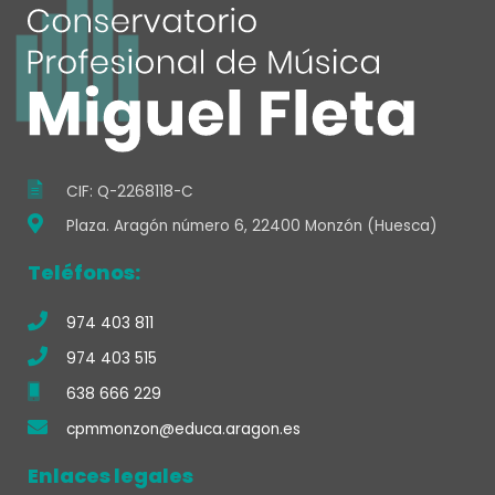
b
a
u
o
g
b
o
r
e
k
a
-
m
f
CIF: Q-2268118-C
Plaza. Aragón número 6, 22400 Monzón (Huesca)
Teléfonos:
974 403 811
974 403 515
638 666 229
cpmmonzon@educa.aragon.es
Enlaces legales