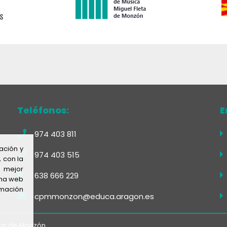
Teléfonos:
E
974 403 811
ación y
974 403 515
, con la
 mejor
638 666 229
ina web
rmación
cpmmonzon@educa.aragon.es
eta de Monzón.