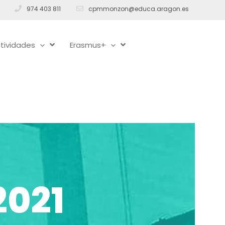
974 403 811
cpmmonzon@educa.aragon.es
tividades
Erasmus+
2021