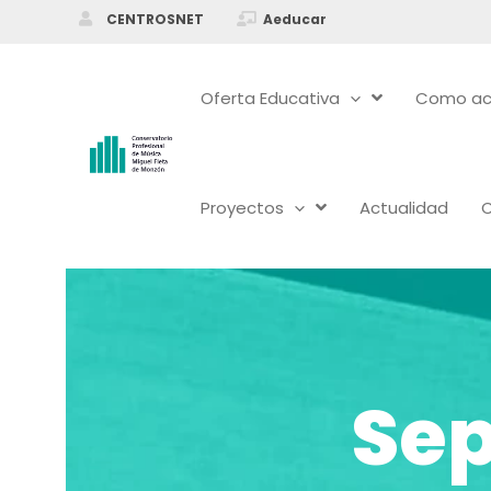
Ir
CENTROSNET
Aeducar
al
contenido
Oferta Educativa
Como ac
Proyectos
Actualidad
Sep