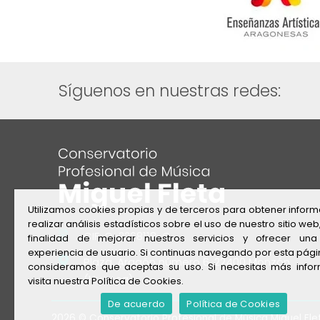
Síguenos en nuestras redes:
Utilizamos cookies propias y de terceros para obtener inform
realizar análisis estadísticos sobre el uso de nuestro sitio web
CIF: Q-2268118-C
finalidad de mejorar nuestros servicios y ofrecer una
experiencia de usuario. Si continuas navegando por esta pág
Plaza. Aragón número 6, 22400 Monzón
consideramos que aceptas su uso. Si necesitas más info
(Huesca)
visita nuestra Política de Cookies.
De acuerdo
Política de Cookies
2026 © Conservatorio Profesional de Música Miguel Fl