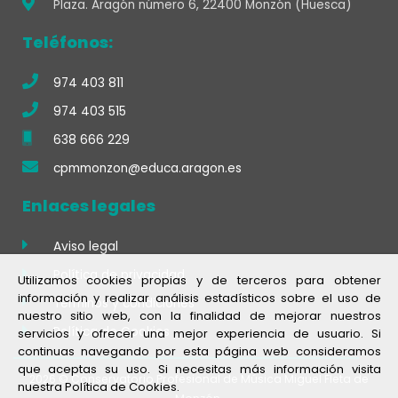
Plaza. Aragón número 6, 22400 Monzón (Huesca)
Teléfonos:
974 403 811
974 403 515
638 666 229
cpmmonzon@educa.aragon.es
Enlaces legales
Aviso legal
Política de privacidad
Utilizamos cookies propias y de terceros para obtener
información y realizar análisis estadísticos sobre el uso de
Términos y condiciones
nuestro sitio web, con la finalidad de mejorar nuestros
Política de Cookies
servicios y ofrecer una mejor experiencia de usuario. Si
continuas navegando por esta página web consideramos
que aceptas su uso. Si necesitas más información visita
2026 © Conservatorio Profesional de Música Miguel Fleta de
nuestra Política de Cookies.