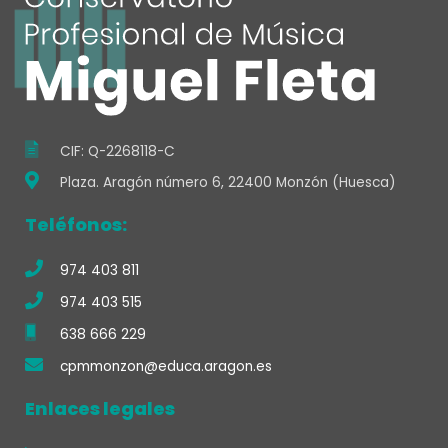
o
g
b
p
o
r
i
o
r
e
p
k
n
k
a
-
m
f
CIF: Q-2268118-C
Plaza. Aragón número 6, 22400 Monzón (Huesca)
Teléfonos:
974 403 811
974 403 515
638 666 229
cpmmonzon@educa.aragon.es
Enlaces legales