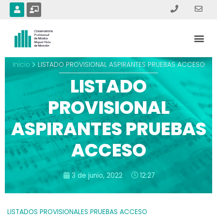
Ir
U
C
s
h
al
e
a
contenido
r
l
Me
k
b
o
a
r
Inicio
LISTADO PROVISIONAL ASPIRANTES PRUEBAS ACCESO
d
-
LISTADO
t
e
a
PROVISIONAL
c
h
ASPIRANTES PRUEBAS
e
r
ACCESO
3 de junio, 2022
12:27
LISTADOS PROVISIONALES PRUEBAS ACCESO