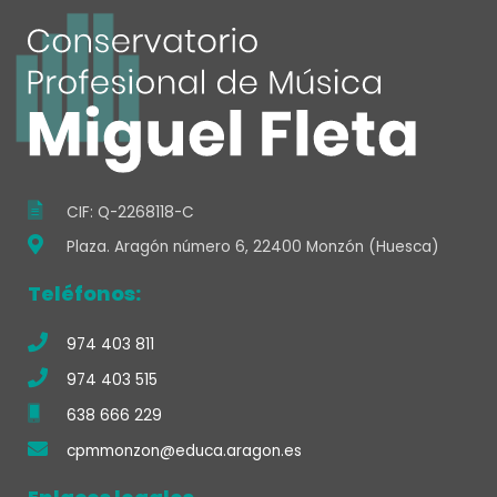
e
t
t
s
b
t
l
e
t
b
a
u
a
o
e
d
o
g
b
p
o
r
i
o
r
e
p
k
n
k
a
-
m
f
CIF: Q-2268118-C
Plaza. Aragón número 6, 22400 Monzón (Huesca)
Teléfonos:
974 403 811
974 403 515
638 666 229
cpmmonzon@educa.aragon.es