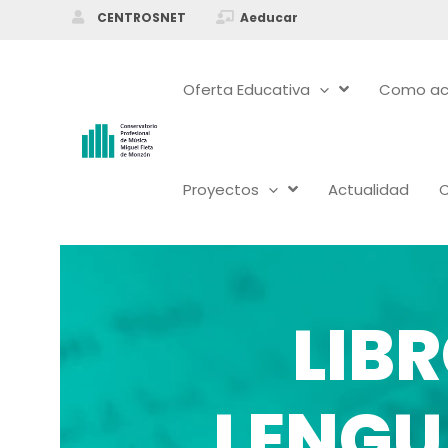
Ir
CENTROSNET
Aeducar
al
contenido
Oferta Educativa
Como ac
Proyectos
Actualidad
LIB
LENGU