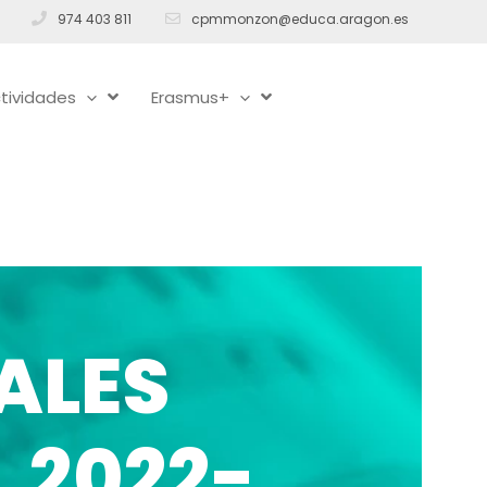
974 403 811
cpmmonzon@educa.aragon.es
tividades
Erasmus+
ALES
 2022-