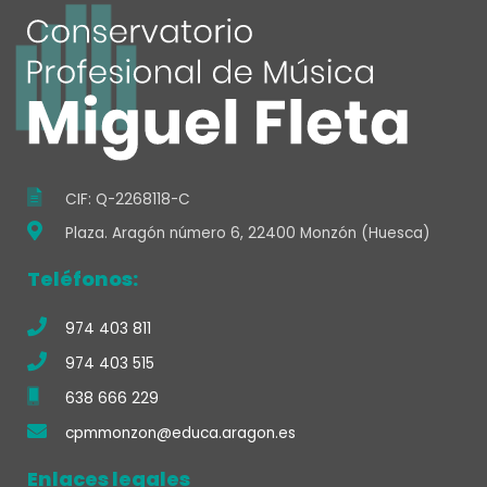
b
a
u
a
o
e
d
o
g
b
p
o
r
i
o
r
e
p
k
n
k
a
-
m
f
CIF: Q-2268118-C
Plaza. Aragón número 6, 22400 Monzón (Huesca)
Teléfonos:
974 403 811
974 403 515
638 666 229
cpmmonzon@educa.aragon.es
Enlaces legales