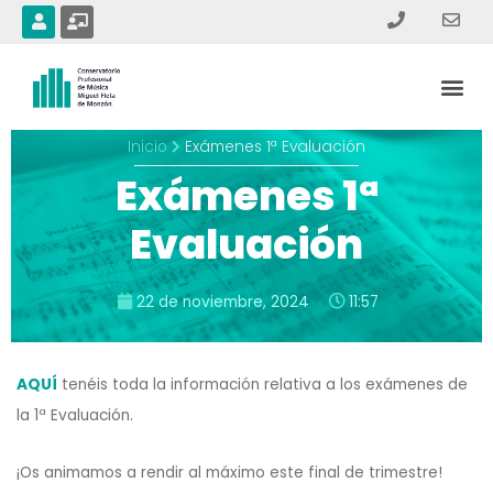
Ir
U
C
s
h
al
e
a
contenido
r
l
Me
k
b
o
a
r
Inicio
Exámenes 1ª Evaluación
d
-
Exámenes 1ª
t
e
a
Evaluación
c
h
e
r
22 de noviembre, 2024
11:57
AQUÍ
tenéis toda la información relativa a los exámenes de
la 1ª Evaluación.
¡Os animamos a rendir al máximo este final de trimestre!