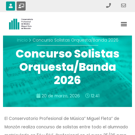
Ir
U
C
s
h
al
e
a
contenido
r
l
Me
k
b
o
a
r
Inicio
Concurso Solistas Orquesta/Banda 2026
d
-
Concurso Solistas
t
e
a
Orquesta/Banda
c
h
2026
e
r
20 de marzo, 2026
12:41
El Conservatorio Profesional de Música” Miguel Fleta” de
Monzón realiza concurso de solistas entre todo el alumnado